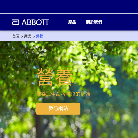
產品
關於我們
首頁
產品
營養
營養
滋養您生命各階段的身體
參訪網站