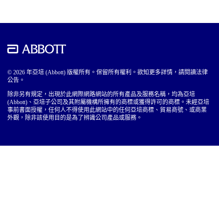
© 2026 年亞培 (Abbott) 版權所有。保留所有權利。欲知更多詳情，請閱讀法律
公告。
除非另有規定，出現於此網際網路網站的所有產品及服務名稱，均為亞培
(Abbott)、亞培子公司及其附屬機構所擁有的商標或獲得許可的商標。未經亞培
事前書面授權，任何人不得使用此網站中的任何亞培商標、貿易商號、或商業
外觀，除非該使用目的是為了辨識公司產品或服務。